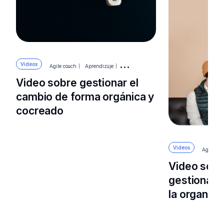
Vídeos
Agile coach
Aprendizaje
Mejora continua
Video sobre gestionar el
cambio de forma orgánica y
cocreado
Vídeos
Agile co
Video sob
gestionar l
la organiza